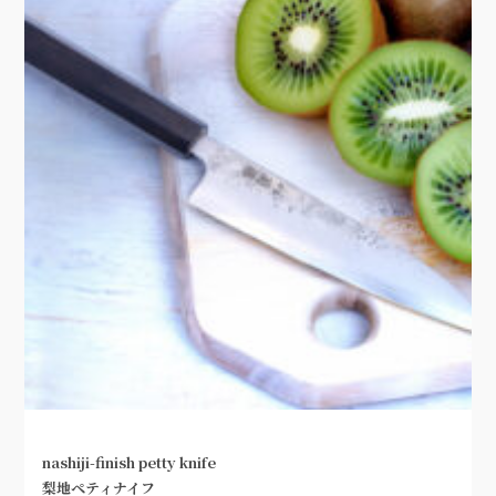
nashiji-finish petty knife
梨地ペティナイフ