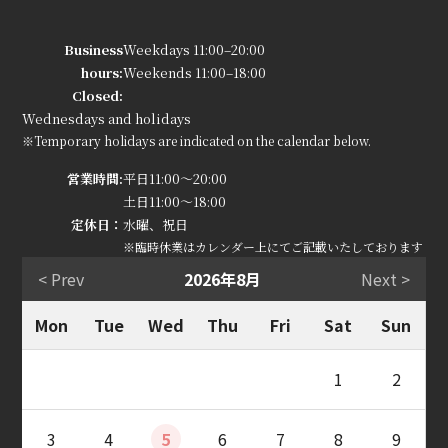
Business
Weekdays 11:00–20:00
hours:
Weekends 11:00–18:00
Closed:
Wednesdays and holidays
※Temporary holidays are indicated on the calendar below.
営業時間:
平日11:00～20:00
土日11:00～18:00
定休日：
水曜、祝日
※臨時休業はカレンダー上にてご記載いたしております
< Prev
2026年8月
Next >
Mon
Tue
Wed
Thu
Fri
Sat
Sun
1
2
3
4
5
6
7
8
9