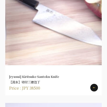
[ryusui] Kiritsuke Santoku Knife
【流水】切付三徳包丁
Price : JPY 38500