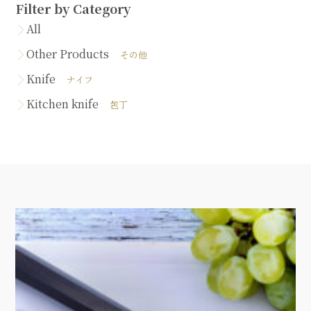
Filter by Category
All
Other Products
その他
Knife
ナイフ
Kitchen knife
包丁