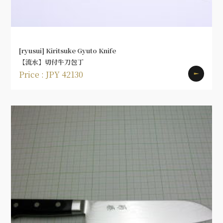
[ryusui] Kiritsuke Gyuto Knife
【流水】切付牛刀包丁
Price : JPY 42130