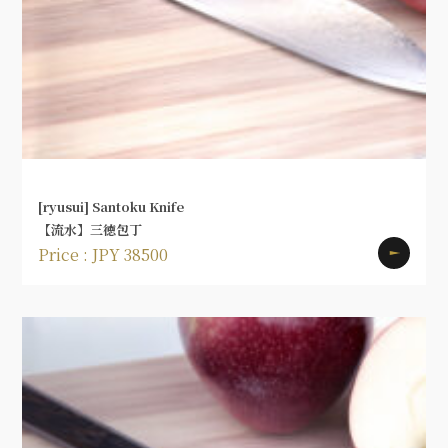
[ryusui] Santoku Knife
【流水】三徳包丁
Price : JPY 38500