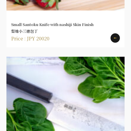
Small Santoku Knife with nashiji Skin Finish
梨地小三徳包丁
Price : JPY 20020