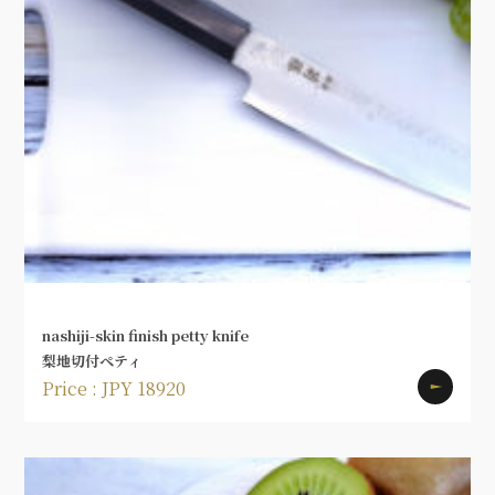
nashiji-skin finish petty knife
梨地切付ペティ
Price : JPY 18920