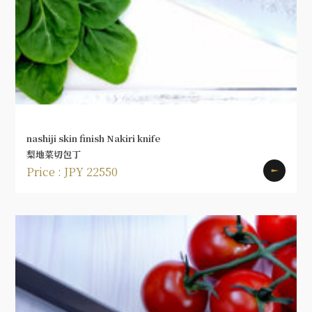
nashiji skin finish Nakiri knife
梨地菜切包丁
Price : JPY 22550