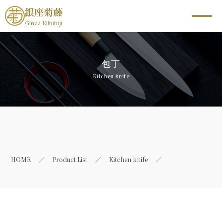
銀座菊藤
Ginza Kikufuji
包丁
Kitchen knife
HOME
Product List
Kitchen knife