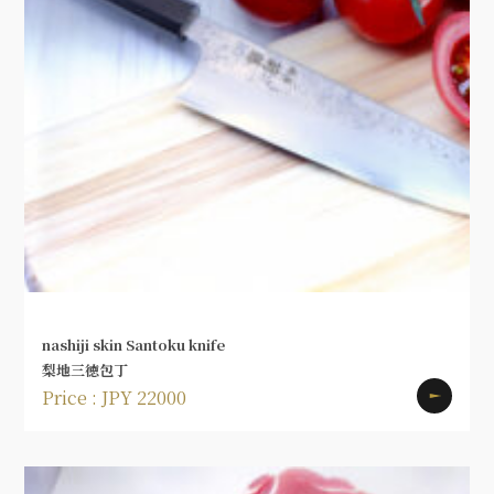
nashiji skin Santoku knife
梨地三徳包丁
Price : JPY 22000