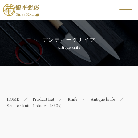
銀座菊藤
Ginza Kikufuji
アンティークナイフ
Antique knife
HOME
Product List
Knife
Antique knife
Senator knife 4 blades (1860s)