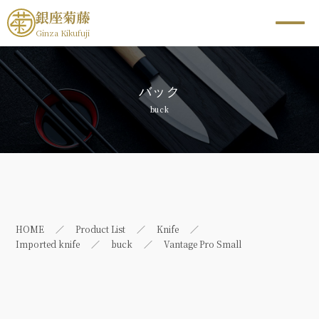
銀座菊藤
Ginza Kikufuji
バック
buck
HOME
Product List
Knife
Imported knife
buck
Vantage Pro Small