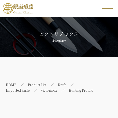
銀座菊藤
Ginza Kikufuji
ビクトリノックス
victorinox
HOME
Product List
Knife
Imported knife
victorinox
Hunting Pro BK