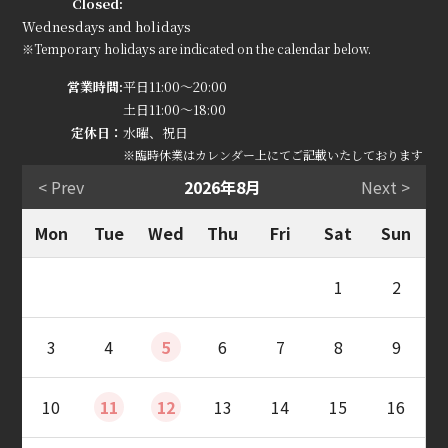
Closed:
Wednesdays and holidays
※Temporary holidays are indicated on the calendar below.
営業時間:
平日11:00～20:00
土日11:00～18:00
定休日：
水曜、祝日
※臨時休業はカレンダー上にてご記載いたしております
< Prev
2026年8月
Next >
Mon
Tue
Wed
Thu
Fri
Sat
Sun
1
2
3
4
5
6
7
8
9
10
11
12
13
14
15
16