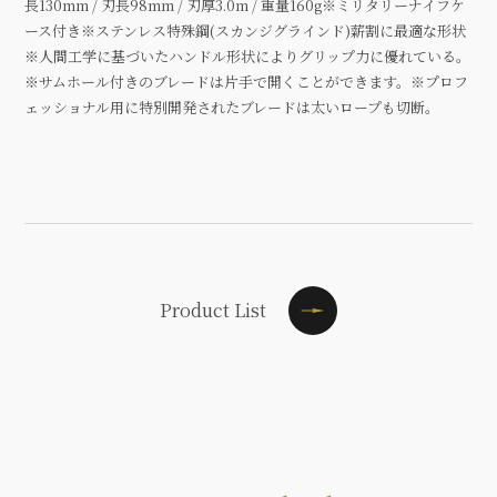
長130mm / 刃長98mm / 刃厚3.0m / 重量160g※ミリタリーナイフケ
ース付き※ステンレス特殊鋼(スカンジグラインド)薪割に最適な形状
※人間工学に基づいたハンドル形状によりグリップ力に優れている。
※サムホール付きのブレードは片手で開くことができます。※プロフ
ェッショナル用に特別開発されたブレードは太いロープも切断。
Product List