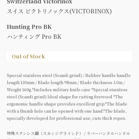
Switzerland Victorinox
スイス ビクトリノックス(VICTORINOX)
Hunting Pro BK
ハンティング Pro BK
Out of Stock
Special stainless steel (Scandi grind) / Rubber handle handle
length 130mm / Blade length 98mm / Blade thickness 3.0m /
Weight 160g *Includes military knife case *Special stainless
steel (Scandi grind) Ideal shape for cutting firewood *The
ergonomic handle shape provides excellent grip.*The blade
with a thumb hole can be opened with one hand.*The blade,
specially developed for professional use, cuts thick ropes.
特殊ステンレス鋼（スカンジグラインド） / ラバーハンドルハンドル