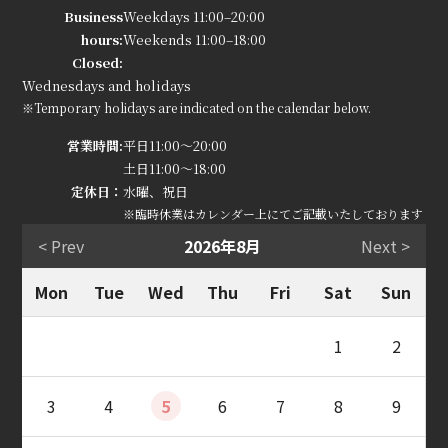
Business
Weekdays 11:00–20:00
hours:
Weekends 11:00–18:00
Closed:
Wednesdays and holidays
※Temporary holidays are indicated on the calendar below.
営業時間:
平日11:00～20:00
土日11:00～18:00
定休日：
水曜、祝日
※臨時休業はカレンダー上にてご記載いたしております
< Prev
2026年8月
Next >
Mon
Tue
Wed
Thu
Fri
Sat
Sun
1
2
3
4
5
6
7
8
9