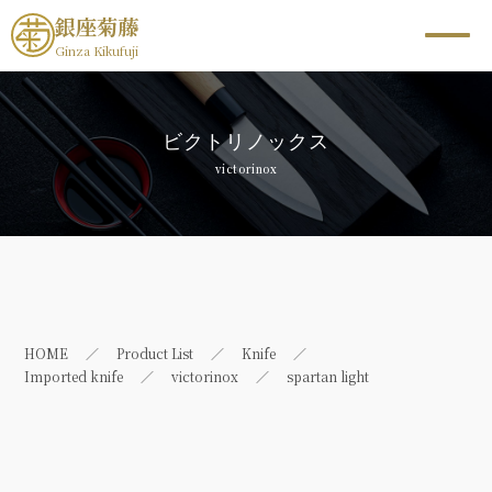
銀座菊藤
Ginza Kikufuji
ビクトリノックス
victorinox
HOME
Product List
Knife
Imported knife
victorinox
spartan light