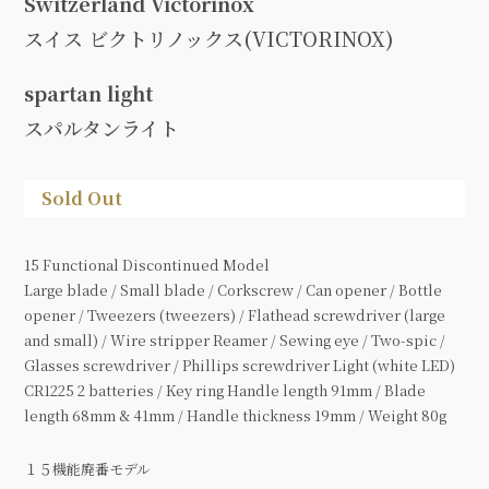
Switzerland Victorinox
スイス ビクトリノックス(VICTORINOX)
spartan light
スパルタンライト
Sold Out
15 Functional Discontinued Model
Large blade / Small blade / Corkscrew / Can opener / Bottle
opener / Tweezers (tweezers) / Flathead screwdriver (large
and small) / Wire stripper Reamer / Sewing eye / Two-spic /
Glasses screwdriver / Phillips screwdriver Light (white LED)
CR1225 2 batteries / Key ring Handle length 91mm / Blade
length 68mm & 41mm / Handle thickness 19mm / Weight 80g
１５機能廃番モデル