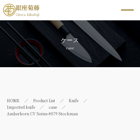
銀座菊藤
Ginza Kikufuji
ケース
case
HOME
Product List
Knife
Imported knife
case
Amberborn CV Series #079 Stockman