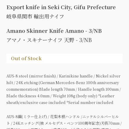
Export knife in Seki City, Gifu Prefecture
岐阜県関市 輸出用ナイフ
Amano Skinner Knife Amano - 3/NB
アマノ・スキナーナイフ 天野 - 3/NB
Out of Stock
AUS-8 steel (mirror finish) / Karinikine handle / Nickel silver
hilt / 24K etching (German Mercedes-Benz 100th anniversary
commemoration) Blade length 70mm / Handle length 100mm /
Blade thickness 4.0mm / Weight 108g (body only) *Leather
sheath/exclusive case included *Serial number included
AUS-8鋼(ミラー仕上げ) / 花梨木根ハンドル /ニッケルシルバーヒル
ト / 24Kエッチング(独 メルセデス・ベンツ100周年記念)刃長70mm /