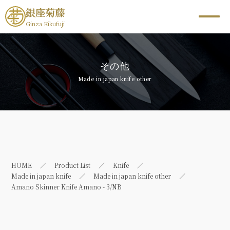
銀座菊藤
Ginza Kikufuji
その他
Made in japan knife other
HOME
Product List
Knife
Made in japan knife
Made in japan knife other
Amano Skinner Knife Amano - 3/NB