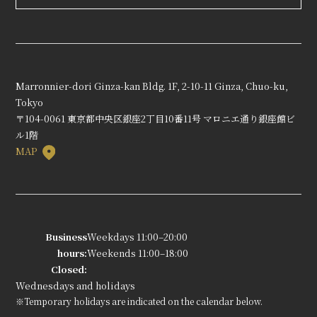
Marronnier-dori Ginza-kan Bldg. 1F, 2-10-11 Ginza, Chuo-ku,
Tokyo
〒104-0061 東京都中央区銀座2丁目10番11号 マロニエ通り銀座館ビ
ル1階
MAP
Business
Weekdays 11:00–20:00
hours:
Weekends 11:00–18:00
Closed:
Wednesdays and holidays
※Temporary holidays are indicated on the calendar below.