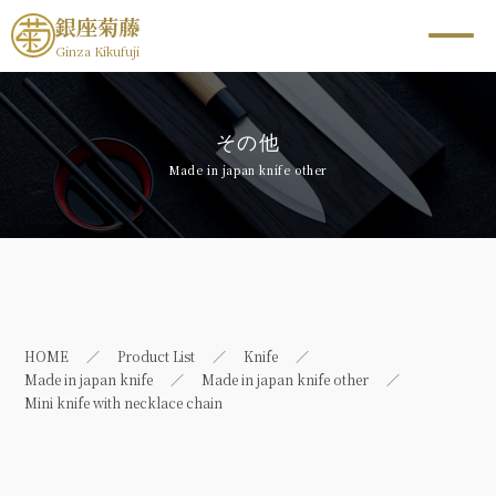
銀座菊藤
Ginza Kikufuji
その他
Made in japan knife other
HOME
Product List
Knife
Made in japan knife
Made in japan knife other
Mini knife with necklace chain