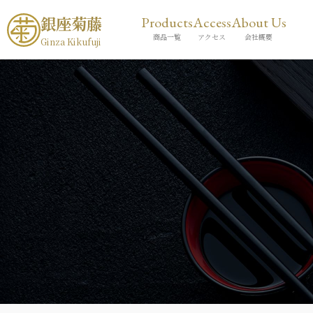
銀座菊藤
Products
Access
About Us
商品一覧
アクセス
会社概要
Ginza Kikufuji