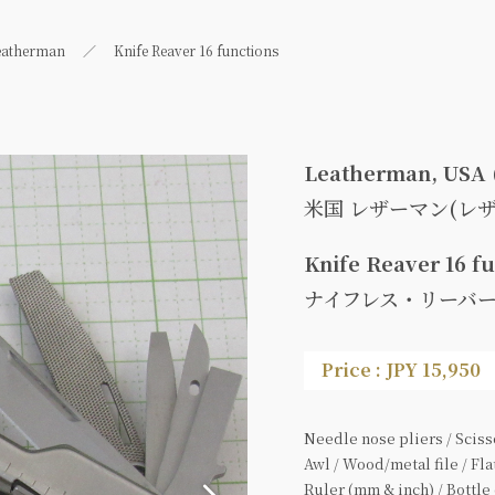
eatherman
Knife Reaver 16 functions
Leatherman, USA 
米国 レザーマン(レ
Knife Reaver 16 f
ナイフレス・リーバー
Price : JPY 15,950
Needle nose pliers / Sciss
Awl / Wood/metal file / Fl
Ruler (mm & inch) / Bottle