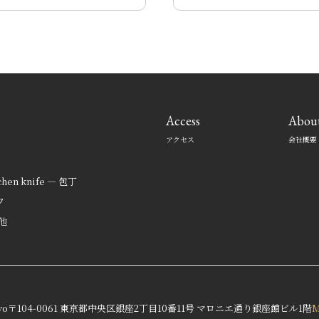
Access
Abou
アクセス
会社概要
tchen knife — 包丁
フ
の他
yo
〒104-0061 東京都中央区銀座2丁目10番11号 マロニエ通り銀座館ビル1階