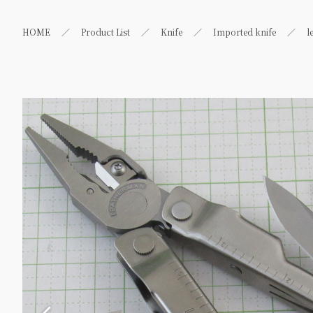
HOME
Product List
Knife
Imported knife
l