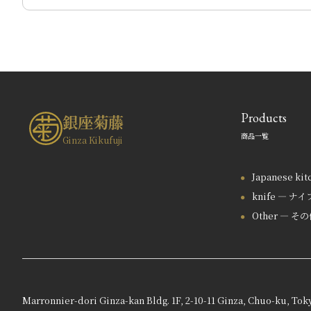
Products
銀座菊藤
商品一覧
Ginza Kikufuji
Japanese ki
knife — ナイ
Other — そ
Marronnier-dori Ginza-kan Bldg. 1F, 2-10-11 Ginza, Chuo-ku, Tok