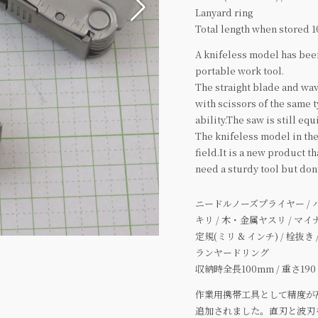
Lanyard ring
Total length when stored 
A knifeless model has been
portable work tool.
The straight blade and wa
with scissors of the same 
ability.The saw is still equ
The knifeless model in the
field.It is a new product t
need a sturdy tool but don’
ニードルノーズプライヤー / ハ
キリ / 木・金属ヤスリ / マ
定規(ミリ & インチ) / 栓抜き
ランヤードリング
収納時全長100mm / 重さ19
作業用携帯工具として精度が高
追加されました。直刃と波刃