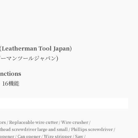
(Leatherman Tool Japan)
ザーマンツールジャパン)
unctions
 16機能
ors / Replaceable wire cutter / Wire crusher /
athead screwdriver large and small / Phillips screwdriver /
 opener / Can opener / Wire stripper / Saw /