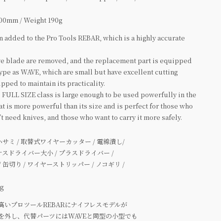
100mm / Weight 190g
 added to the Pro Tools REBAR, which is a highly accurate
ve blade are removed, and the replacement part is equipped
type as WAVE, which are small but have excellent cutting
ipped to maintain its practicality.
 FULL SIZE class is large enough to be used powerfully in the
hat is more powerful than its size and is perfect for those who
t need knives, and those who want to carry it more safely.
サミ / 取替式ワイヤーカッター / 電線潰し/
イナスドライバー大小 / プラスドライバー /
 / 缶切り / ワイヤーストリッパー / ノコギリ /
0ｇ
いプロツールREBARにナイフレスモデルが
を外し、代替パーツにはWAVEと同型の小型でも