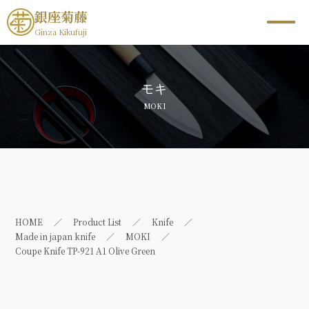
銀座菊藤
Ginza Kikufuji
モキ
MOKI
HOME
Product List
Knife
Made in japan knife
MOKI
Coupe Knife TP-921 A1 Olive Green