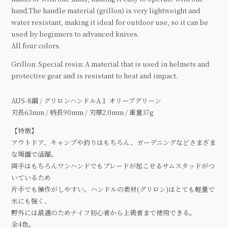
hand.The handle material (grillon) is very lightweight and
water resistant, making it ideal for outdoor use, so it can be
used by beginners to advanced knives.
All four colors.
Grillon: Special resin: A material that is used in helmets and
protective gear and is resistant to heat and impact.
AUS-8鋼 / グリロンハンドルA１ オリーブグリーン
刃長63mm / 柄長90mm / 刃厚2.0mm / 重量37g
【特徴】
アウトドア、キャンプや釣りはもちろん、ガーデニングなどさまざま
な場面で活躍。
両手はもちろんワンハンドでもブレードが起こせるサムスタッドがつ
いているため
片手でも操作がしやすい。ハンドルの素材(グリロン)はとても軽量で
水にも強く、
野外には最適のためナイフ初心者から上級者まで使用できる。
全4色。