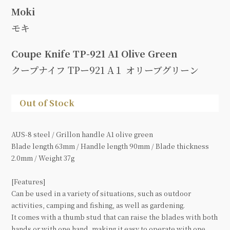
Moki
モキ
Coupe Knife TP-921 A1 Olive Green
クープナイフ TPー921 A１ オリーブグリーン
Out of Stock
AUS-8 steel / Grillon handle A1 olive green
Blade length 63mm / Handle length 90mm / Blade thickness
2.0mm / Weight 37g
[Features]
Can be used in a variety of situations, such as outdoor
activities, camping and fishing, as well as gardening.
It comes with a thumb stud that can raise the blades with both
hands or with one hand, making it easy to operate with one