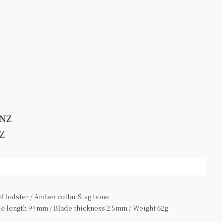
ANZ
Z
el bolster / Amber collar Stag bone
e length 94mm / Blade thickness 2.5mm / Weight 62g