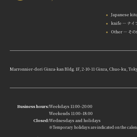
Japanese ki
knife — ナイ
Other — そ
Marronnier-dori Ginza-kan Bldg. 1F, 2-10-11 Ginza, Chuo-ku, Tok
Business hours:
Weekdays 11:00–20:00
Weekends 11:00–18:00
Closed:
Wednesdays and holidays
※Temporary holidays are indicated on the calen