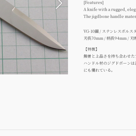
[Features]
A knife with a rugged, eleg
The jigdbone handle materia
VG-10鋼 / ステンレスボル
刃長70mm / 柄長94mm / 刃
【特徴】
無骨と上品さを持ち合わせた
ハンドル材のジグドボーンは
にも優れている。