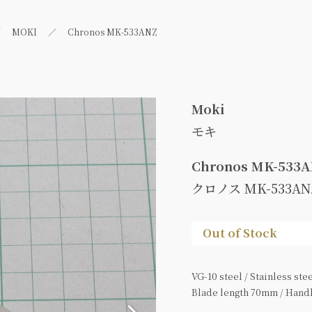
MOKI
Chronos MK-533ANZ
Moki
モキ
Chronos MK-533
クロノス MK-533AN
Out of Stock
VG-10 steel / Stainless ste
Blade length 70mm / Handl