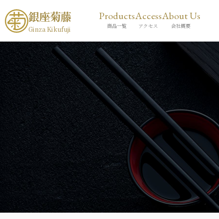
銀座菊藤
Products
Access
About Us
商品一覧
アクセス
会社概要
Ginza Kikufuji