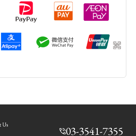
t Us
03-3541-7355