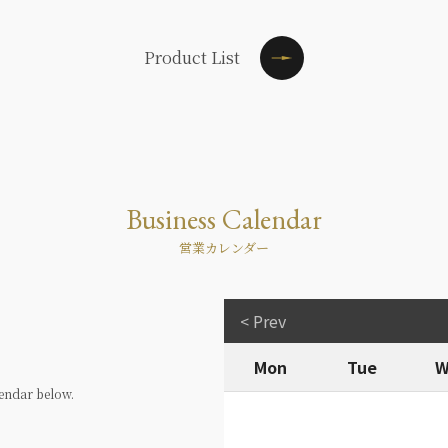
Product List
Business Calendar
営業カレンダー
< Prev
Mon
Tue
W
endar below.