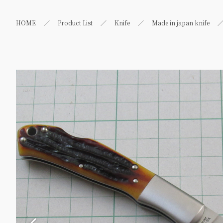
HOME
Product List
Knife
Made in japan knife