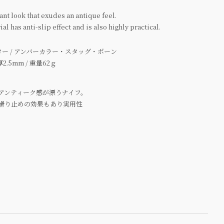
ant look that exudes an antique feel.
l has anti-slip effect and is also highly practical.
スター / アンバーカラー・スタッグ・ボーン
厚2.5mm / 重量62ｇ
アンティーク感が漂うナイフ。
滑り止めの効果もあり実用性