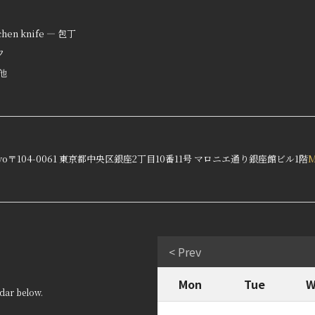
tchen knife — 包丁
フ
の他
yo
〒104-0061 東京都中央区銀座2丁目10番11号 マロニエ通り銀座館ビル1階
< Prev
Mon
Tue
W
dar below.