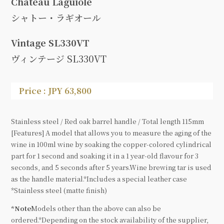
Chateau Laguiole
シャトー・ラギオール
Vintage SL330VT
ヴィンテージ SL330VT
Price : JPY 63,800
Stainless steel / Red oak barrel handle / Total length 115mm
[Features] A model that allows you to measure the aging of the
wine in 100ml wine by soaking the copper-colored cylindrical
part for 1 second and soaking it in a 1 year-old flavour for 3
seconds, and 5 seconds after 5 years.Wine brewing tar is used
as the handle material.*Includes a special leather case
*Stainless steel (matte finish)
*Note
Models other than the above can also be
ordered.*Depending on the stock availability of the supplier,