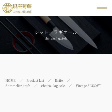
銀座菊藤
Ginza Kikufuji
シャトーラギオール
chateau laguiole
HOME
Product List
Knife
Sommelier knife
chateau laguiole
Vintage SL330VT