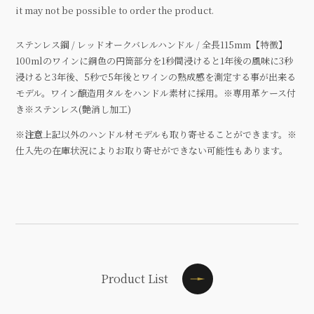
it may not be possible to order the product.
ステンレス鋼 / レッドオークバレルハンドル / 全長115mm【特徴】
100mlのワインに銅色の円筒部分を1秒間浸けると1年後の風味に3秒
浸けると3年後、5秒で5年後とワインの熟成感を測定する事が出来る
モデル。ワイン醸造用タルをハンドル素材に採用。※専用革ケース付
き※ステンレス(艶消し加工)
※注意
上記以外のハンドル材モデルも取り寄せることができます。※
仕入先の在庫状況によりお取り寄せができない可能性もあります。
Product List