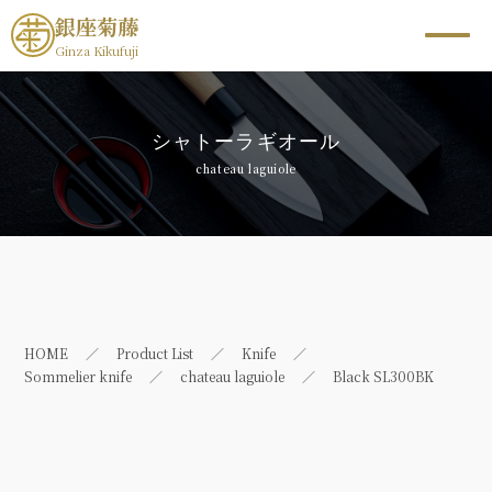
銀座菊藤
Ginza Kikufuji
シャトーラギオール
chateau laguiole
HOME
Product List
Knife
Sommelier knife
chateau laguiole
Black SL300BK