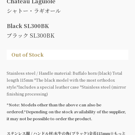
Chateau Laguiole
シャトー・ラギオール
Black SL300BK
ブラック SL300BK
Out of Stock
Stainless steel / Handle material: Buffalo horn (black) Total
length 115mm *The black model with the most orthodox
style.*Includes a special leather case *Stainless steel (mirror
finishing processing)
*Note: Models other than the above can also be
ordered.*Depending on the stock availability of the supplier,
it may not be possible to order the product.
ステンレス鋼 / ハンドル材:水牛の角(ブラック)全長115mm※もっと