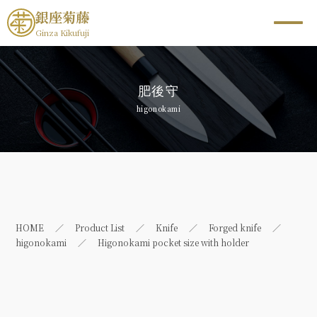
銀座菊藤
Ginza Kikufuji
肥後守
higonokami
HOME
Product List
Knife
Forged knife
higonokami
Higonokami pocket size with holder