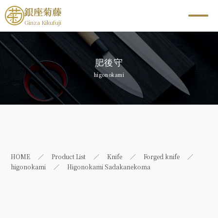
銀座菊藤
Ginza Kikufuji
肥後守
higonokami
HOME
Product List
Knife
Forged knife
higonokami
Higonokami Sadakanekoma