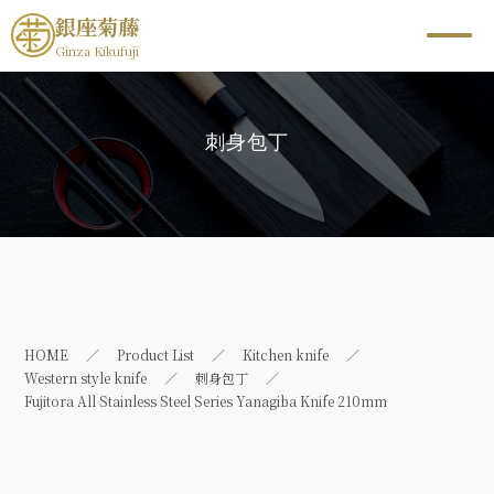
銀座菊藤
Ginza Kikufuji
刺身包丁
HOME
Product List
Kitchen knife
Western style knife
刺身包丁
Fujitora All Stainless Steel Series Yanagiba Knife 210mm