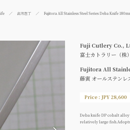
ife
出刃包丁
Fujitora All Stainless Steel Series Deba Knife 180
Fuji Cutlery Co., L
富士カトラリー（株
Fujitora All Stain
藤寅 オールステンレ
Price : JPY 28,600
Deba knife DP cobalt alloy
relatively large fish.Adopt