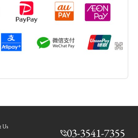
t Us
03-3541-7355