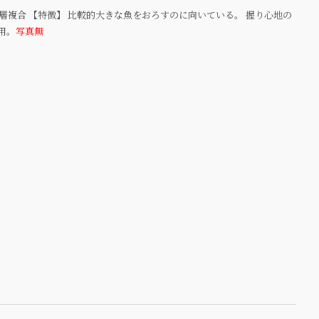
2層複合 【特徴】 比較的大きな魚をおろすのに向いている。 握り心地の
用。
写真無