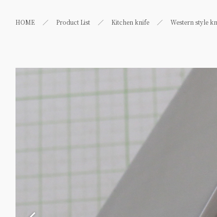
HOME
Product List
Kitchen knife
Western style kn