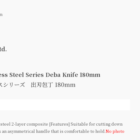
mm
td.
）
less Steel Series Deba Knife 180mm
スシリーズ 出刃包丁 180mm
 steel 2-layer composite [Features] Suitable for cutting down
s an asymmetrical handle that is comfortable to hold.
No photo