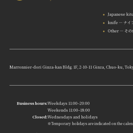
Japanese ki
knife — ナイ
Other — そ
Marronnier-dori Ginza-kan Bldg. 1F, 2-10-11 Ginza, Chuo-ku, Tok
Business hours:
Weekdays 11:00–20:00
Weekends 11:00–18:00
Closed:
Wednesdays and holidays
※Temporary holidays are indicated on the calen