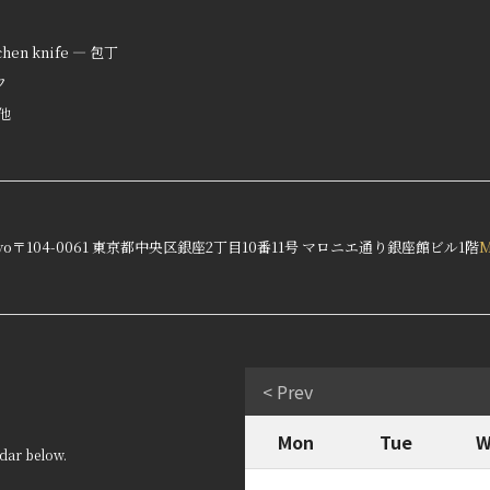
tchen knife — 包丁
フ
の他
yo
〒104-0061 東京都中央区銀座2丁目10番11号 マロニエ通り銀座館ビル1階
< Prev
Mon
Tue
W
dar below.