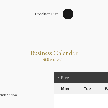
Product List
Business Calendar
営業カレンダー
< Prev
Mon
Tue
W
endar below.