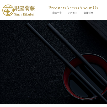
銀座菊藤
Products
Access
About Us
商品一覧
アクセス
会社概要
Ginza Kikufuji