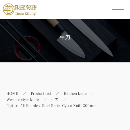
銀座菊藤
Ginza Kikufuji
牛刀
HOME
Product List
Kitchen knife
Western style knife
牛刀
Fujitora All Stainless Steel Series Gyuto Knife 300mm