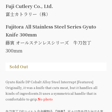
Fuji Cutlery Co., Ltd.
富士カトラリー（株）
Fujitora All Stainless Steel Series Gyuto
Knife 300mm
藤寅 オールステンレスシリーズ 牛刀包丁
300mm
Sold Out
Gyuto Knife DP Cobalt Alloy Steel Interrupt [Features]
Originally, it was a knife that cuts meat, but it handles all
kinds of ingredients.It uses a symmetrical handle that is
comfortable to grip.
No photo
牛刀包丁 DPコバルト合金鋼割込 【特徴】 元々は肉を切り分ける包