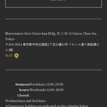
Marronnier-dori Ginza-kan Bldg. 1F, 2-10-11 Ginza, Chuo-ku,
Tokyo
〒104-0061 東京都中央区銀座2丁目10番11号 マロニエ通り銀座館ビ
ル1階
MAP
Business
Weekdays 11:00–20:00
hours:
Weekends 11:00–18:00
Closed:
Wednesdays and holidays
※Temporary holidays are indicated on the calendar below.