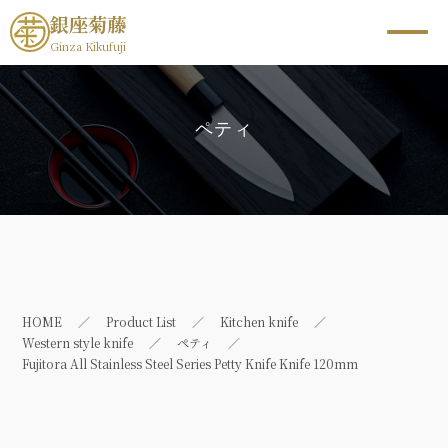
銀座菊藤
Ginza Kikufuji
ペティ
HOME
Product List
Kitchen knife
Western style knife
ペティ
Fujitora All Stainless Steel Series Petty Knife Knife 120mm