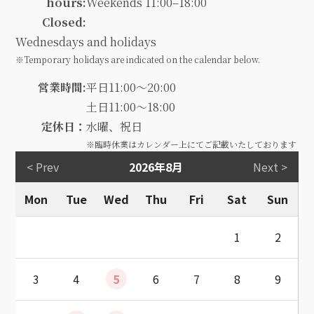
hours:
Weekends 11:00–18:00
Closed:
Wednesdays and holidays
※Temporary holidays are indicated on the calendar below.
営業時間:
平日11:00～20:00
土日11:00～18:00
定休日：
水曜、祝日
※臨時休業はカレンダー上にてご記載いたしております
< Prev
2026年8月
Next >
Mon
Tue
Wed
Thu
Fri
Sat
Sun
1
2
3
4
5
6
7
8
9