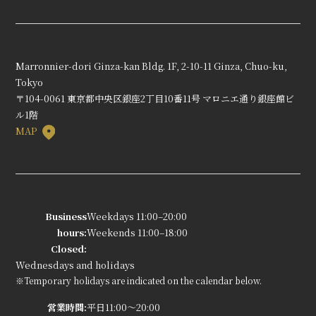
Marronnier-dori Ginza-kan Bldg. 1F, 2-10-11 Ginza, Chuo-ku,
Tokyo
〒104-0061 東京都中央区銀座2丁目10番11号 マロニエ通り銀座館ビ
ル1階
MAP
Business
Weekdays 11:00–20:00
hours:
Weekends 11:00–18:00
Closed:
Wednesdays and holidays
※Temporary holidays are indicated on the calendar below.
営業時間:
平日11:00～20:00