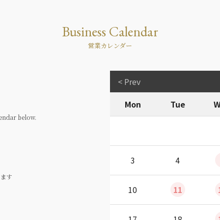
Business Calendar
営業カレンダー
< Prev
Mon
Tue
W
endar below.
3
4
ります
10
11
17
18