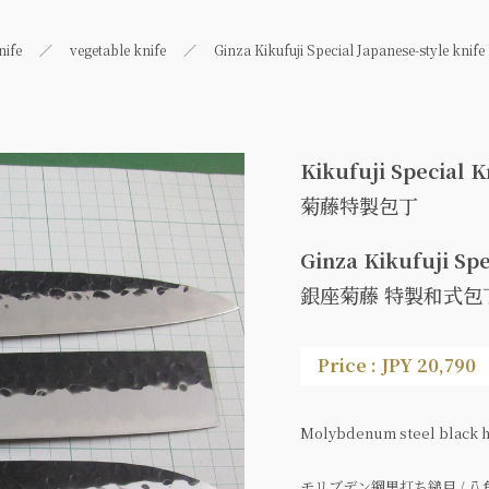
nife
vegetable knife
Ginza Kikufuji Special Japanese-style knif
Kikufuji Special K
菊藤特製包丁
Ginza Kikufuji Spe
銀座菊藤 特製和式包丁
Price : JPY 20,790
Molybdenum steel black h
モリブデン鋼黒打ち鎚目 / 八