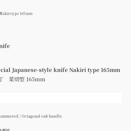
e Nakiri type 165mm
nife
cial Japanese-style knife Nakiri type 165mm
 菜切型 165mm
ammered / Octagonal oak handle
角樫柄