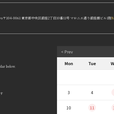
yo
〒104-0061 東京都中央区銀座2丁目10番11号 マロニエ通り銀座館ビル1階
< Prev
Mon
Tue
W
dar below.
3
4
す
10
11