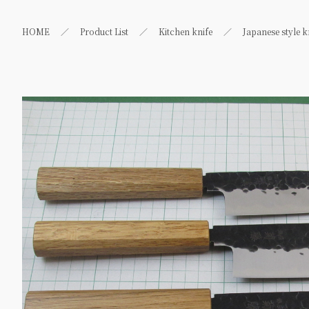
HOME
Product List
Kitchen knife
Japanese style k