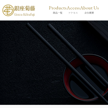
銀座菊藤
Products
Access
About Us
商品一覧
アクセス
会社概要
Ginza Kikufuji