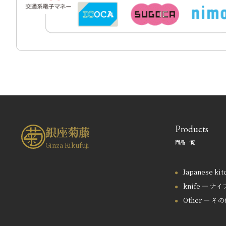
Products
銀座菊藤
商品一覧
Ginza Kikufuji
Japanese ki
knife — ナイ
Other — そ