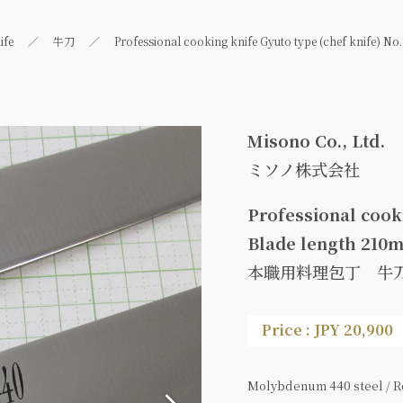
ife
牛刀
Professional cooking knife Gyuto type (chef knife) N
Misono Co., Ltd.
ミソノ株式会社
Professional cooki
Blade length 210
本職用料理包丁 牛刀型
Price : JPY 20,900
Molybdenum 440 steel / Re