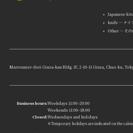
Japanese ki
knife — ナイ
Other — そ
Marronnier-dori Ginza-kan Bldg. 1F, 2-10-11 Ginza, Chuo-ku, Tok
Business hours:
Weekdays 11:00–20:00
Weekends 11:00–18:00
Closed:
Wednesdays and holidays
※Temporary holidays are indicated on the calen