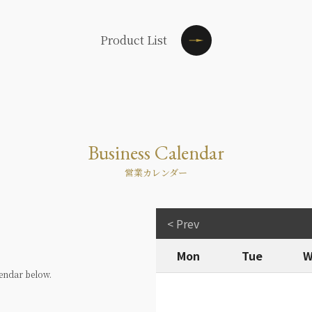
Product List
Business Calendar
営業カレンダー
< Prev
Mon
Tue
W
endar below.