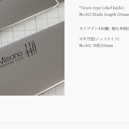
*Gyuto type (chef knife)
No.812 Blade length 210m
モリブデン440鋼 / 強化木柄(
※牛刀型(シェフナイフ)
No.812 刃長210mm