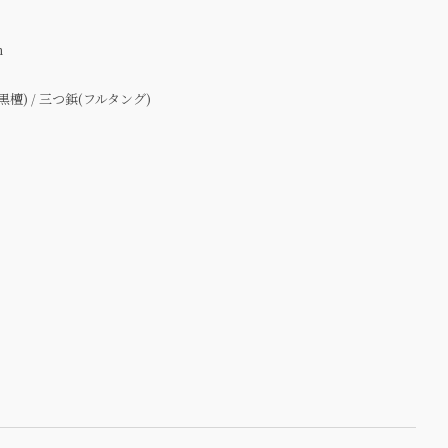
m
黒檀) / 三つ鋲(フルタング)