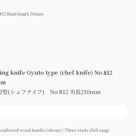
o.812 Blade length 210mm
ng knife Gyuto type (chef knife) No.812
mm
(シェフナイフ) No.812 刃長210mm
inforced wood handle (ebony) / Three studs (full tang)