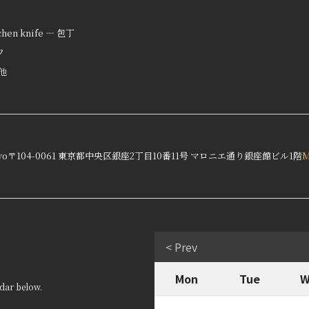
tchen knife — 包丁
フ
の他
yo
〒104-0061 東京都中央区銀座2丁目10番11号 マロニエ通り銀座館ビル1階
< Prev
Mon
Tue
W
dar below.