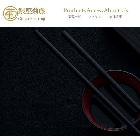
銀座菊藤
Products
Access
About Us
商品一覧
アクセス
会社概要
Ginza Kikufuji