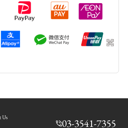
t Us
03-3541-7355