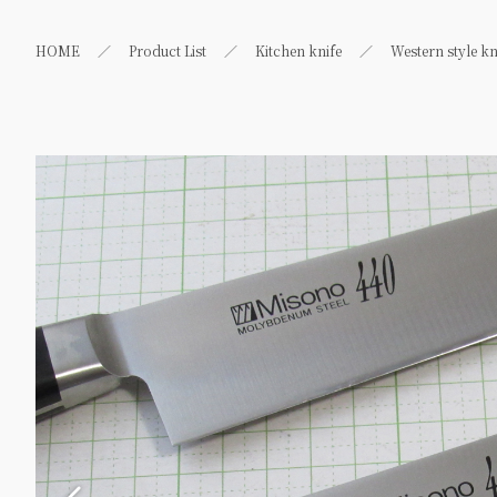
HOME
Product List
Kitchen knife
Western style kn