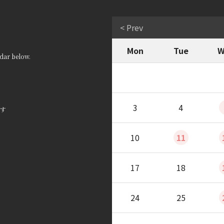
< Prev
Mon
Tue
W
dar below.
3
4
す
10
11
17
18
24
25