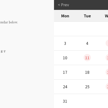
< Prev
Mon
Tue
W
endar below.
3
4
ります
10
11
17
18
24
25
31