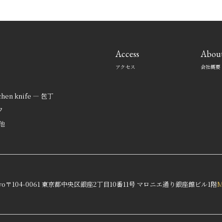
Access
Abou
アクセス
会社概要
tchen knife — 包丁
フ
の他
yo
〒104-0061 東京都中央区銀座2丁目10番11号 マロニエ通り銀座館ビル1階