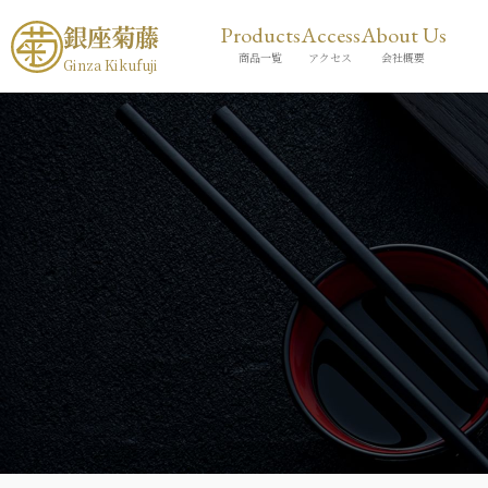
銀座菊藤
Products
Access
About Us
商品一覧
アクセス
会社概要
Ginza Kikufuji