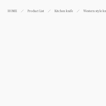
HOME
Product List
Kitchen knife
Western style kn