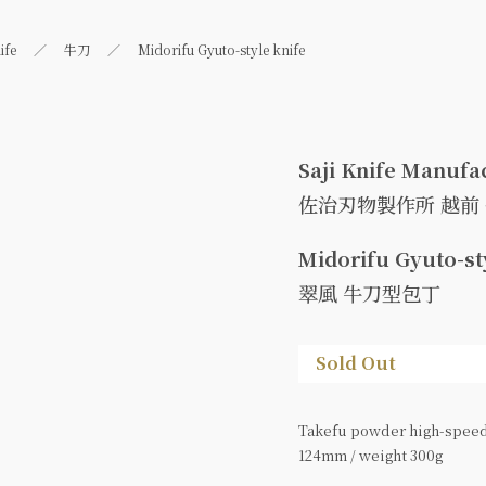
ife
牛刀
Midorifu Gyuto-style knife
Saji Knife Manufac
佐治刃物製作所 越前
Midorifu Gyuto-st
翠風 牛刀型包丁
Sold Out
Takefu powder high-speed 
124mm / weight 300g