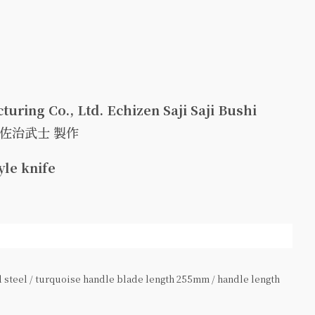
turing Co., Ltd. Echizen Saji Saji Bushi
 佐治武士 製作
yle knife
steel / turquoise handle blade length 255mm / handle length