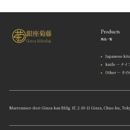
Products
銀座菊藤
商品一覧
Ginza Kikufuji
Japanese ki
knife — ナイ
Other — そ
Marronnier-dori Ginza-kan Bldg. 1F, 2-10-11 Ginza, Chuo-ku, Tok