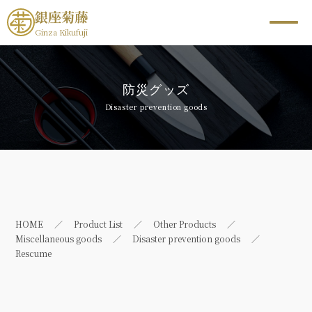
銀座菊藤
Ginza Kikufuji
防災グッズ
Disaster prevention goods
HOME
Product List
Other Products
Miscellaneous goods
Disaster prevention goods
Rescume