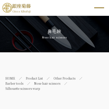
銀座菊藤
Ginza Kikufuji
鼻毛鋏
Nose hair scissors
HOME
Product List
Other Products
Barber tools
Nose hair scissors
Silhouette scissors warp