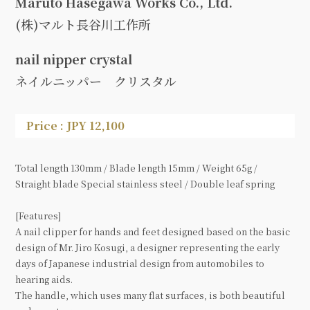
Maruto Hasegawa Works Co., Ltd.
(株)マルト長谷川工作所
nail nipper crystal
ネイルニッパー クリスタル
Price : JPY 12,100
Total length 130mm / Blade length 15mm / Weight 65g /
Straight blade Special stainless steel / Double leaf spring
[Features]
A nail clipper for hands and feet designed based on the basic
design of Mr. Jiro Kosugi, a designer representing the early
days of Japanese industrial design from automobiles to
hearing aids.
The handle, which uses many flat surfaces, is both beautiful