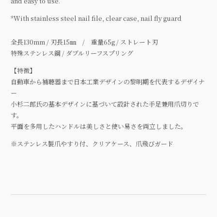
and easy to use.
*With stainless steel nail file, clear case, nail fly guard
全長130mm / 刃長15㎜ / 重量65g / ストレート刃
特殊ステンレス鋼 / ダブルリーフスプリング
【特徴】
自動車から補聴器まで日本工業デザインの黎明期を代表するデザイナ
ー
小杉二郎氏の基本デザインに基づいて設計された手足兼用爪切りで
す。
平面を多用したハンドルは美しさと使い易さを両立しました。
※ステンレス製爪やすり付、クリアケース、爪飛びガード