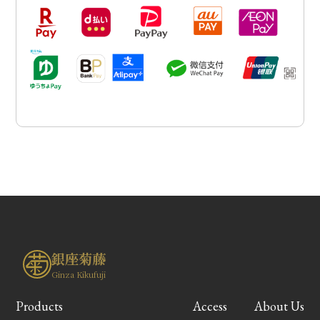
銀座菊藤
Ginza Kikufuji
Products
Access
About Us