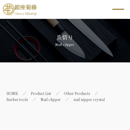
銀座菊藤
Ginza Kikufuji
爪切り
Nail clipper
HOME
Product List
Other Products
Barber tools
Nail clipper
nail nipper crystal