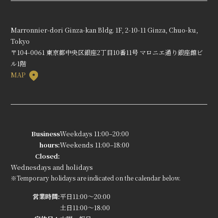
Marronnier-dori Ginza-kan Bldg. 1F, 2-10-11 Ginza, Chuo-ku,
Tokyo
〒104-0061 東京都中央区銀座2丁目10番11号 マロニエ通り銀座館ビ
ル1階
MAP
Business
Weekdays 11:00–20:00
hours:
Weekends 11:00–18:00
Closed:
Wednesdays and holidays
※Temporary holidays are indicated on the calendar below.
営業時間:
平日11:00～20:00
土日11:00～18:00