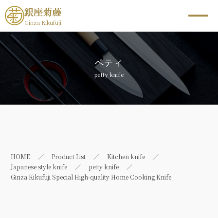
銀座菊藤
Ginza Kikufuji
ペティ
petty knife
HOME
Product List
Kitchen knife
Japanese style knife
petty knife
Ginza Kikufuji Special High-quality Home Cooking Knife