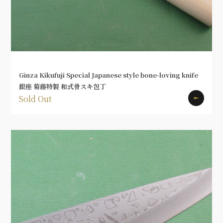
Ginza Kikufuji Special Japanese style bone-loving knife
銀座 菊藤特製 和式骨スキ包丁
Sold Out