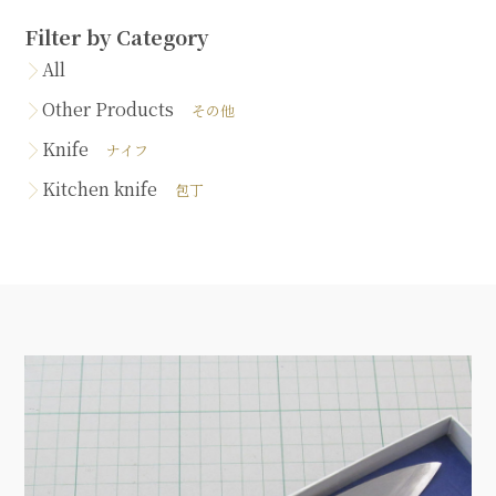
Filter by Category
All
Other Products
その他
Knife
ナイフ
Kitchen knife
包丁