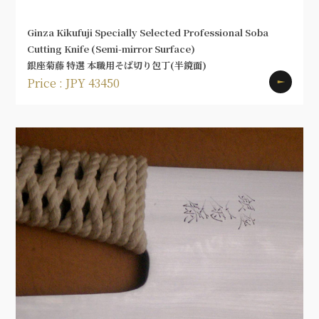
Ginza Kikufuji Specially Selected Professional Soba
Cutting Knife (Semi-mirror Surface)
銀座菊藤 特選 本職用そば切り包丁(半鏡面)
Price : JPY 43450