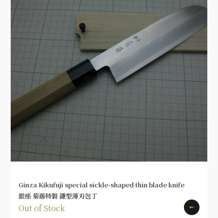
Ginza Kikufuji special sickle-shaped thin blade knife
銀座 菊藤特製 鎌型薄刃包丁
Out of Stock