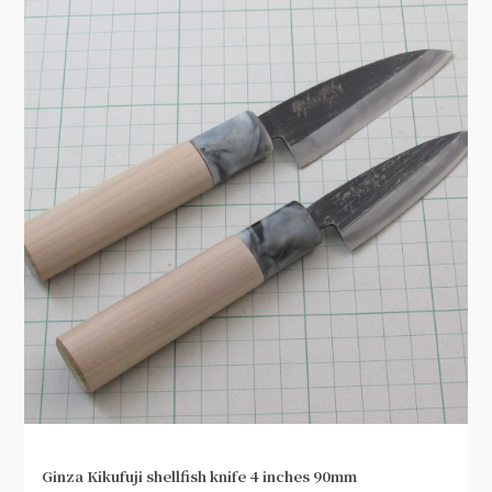
Ginza Kikufuji shellfish knife 4 inches 90mm