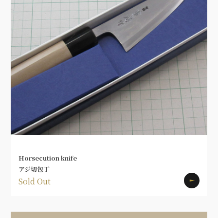
Horsecution knife
アジ切包丁
Sold Out