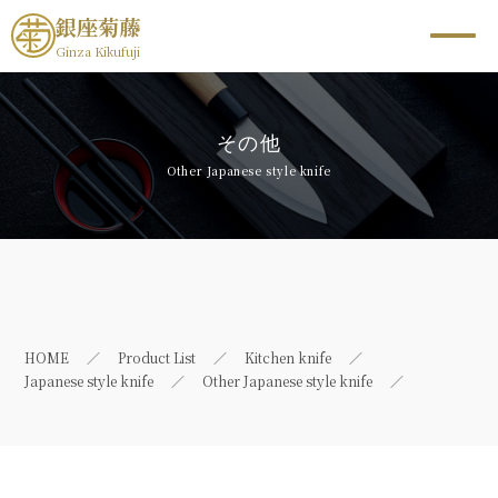
銀座菊藤
Ginza Kikufuji
その他
Other Japanese style knife
HOME
Product List
Kitchen knife
Japanese style knife
Other Japanese style knife