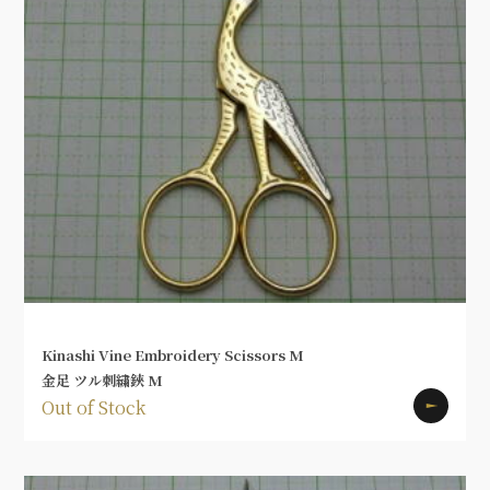
Kinashi Vine Embroidery Scissors M
金足 ツル刺繍鋏 M
Out of Stock