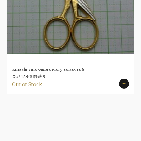
Kinashi vine embroidery scissors S
金足 ツル刺繍鋏 S
Out of Stock