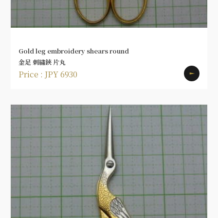
Gold leg embroidery shears round
金足 刺繍鋏 片丸
Price : JPY 6930