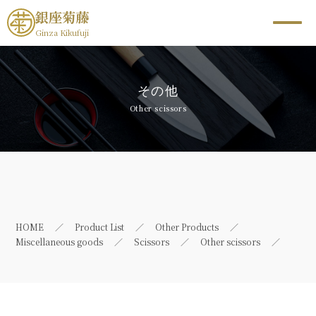
銀座菊藤
Ginza Kikufuji
その他
Other scissors
HOME
Product List
Other Products
Miscellaneous goods
Scissors
Other scissors