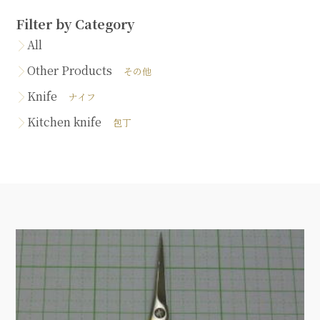
Filter by Category
All
Other Products
その他
Knife
ナイフ
Kitchen knife
包丁