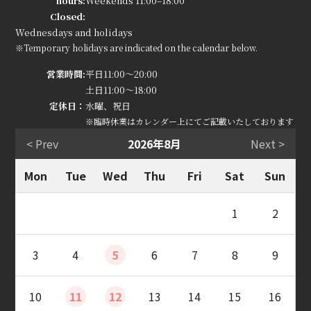
hours:
Weekends 11:00–18:00
Closed:
Wednesdays and holidays
※Temporary holidays are indicated on the calendar below.
営業時間:
平日11:00～20:00
土日11:00～18:00
定休日：
水曜、祝日
※臨時休業はカレンダー上にてご記載いたしております
< Prev
2026年8月
Next >
Mon
Tue
Wed
Thu
Fri
Sat
Sun
1
2
3
4
5
6
7
8
9
10
11
12
13
14
15
16